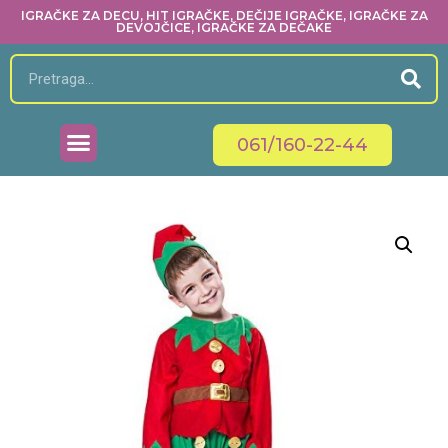
IGRAČKE ZA DECU, HIT IGRAČKE, DEČIJE IGRAČKE, IGRAČKE ZA
DEVOJČICE, IGRAČKE ZA DEČAKE
061/160-22-44