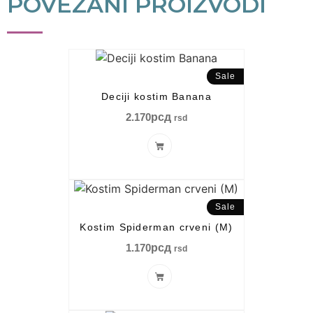
POVEZANI PROIZVODI
Sale
Deciji kostim Banana
2.170
рсд
rsd
Sale
Kostim Spiderman crveni (M)
1.170
рсд
rsd