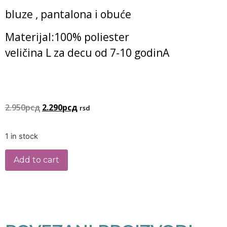
bluze , pantalona i obuće
Materijal:100% poliester
veličina L za decu od 7-10 godinA
2.950
рсд
2.290
рсд
rsd
1 in stock
Add to cart