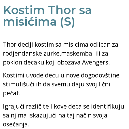
Kostim Thor sa
misićima (S)
Thor deciji kostim sa misicima odlican za
rodjendanske zurke,maskembal ili za
poklon decaku koji obozava Avengers.
Kostimi uvode decu u nove dogodovštine
stimulišući ih da svemu daju svoj lični
pečat.
Igrajući različite likove deca se identifikuju
sa njima iskazujući na taj način svoja
osećanja.