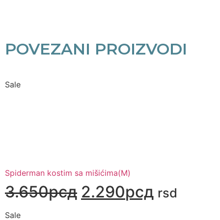
POVEZANI PROIZVODI
Sale
Spiderman kostim sa mišićima(M)
3.650
рсд
2.290
рсд
rsd
Sale