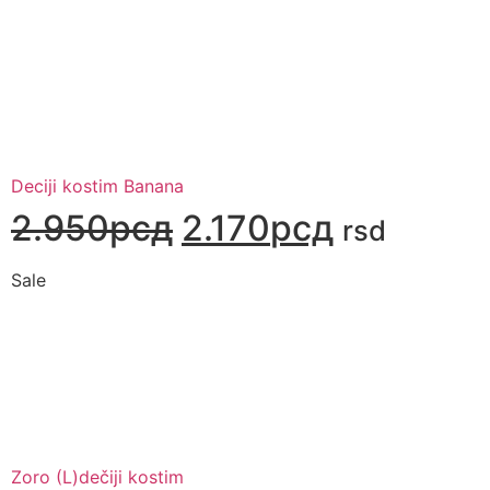
Deciji kostim Banana
2.950
рсд
2.170
рсд
rsd
Sale
Zoro (L)dečiji kostim