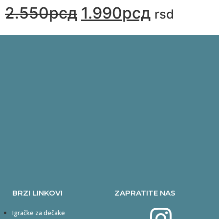
2.550
рсд
1.990
рсд
rsd
BRZI LINKOVI
ZAPRATITE NAS
Igračke za dečake