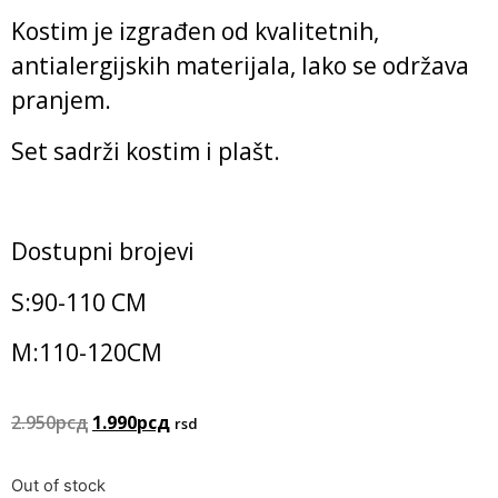
Kostim je izgrađen od kvalitetnih,
antialergijskih materijala, lako se održava
pranjem.
Set sadrži kostim i plašt.
Dostupni brojevi
S:90-110 CM
M:110-120CM
2.950
рсд
1.990
рсд
rsd
Out of stock