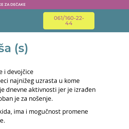
ČKE ZA DEČAKE
061/160-22-
44
a (s)
 i devojčice
eci najnižeg uzrasta u kome
 dnevne aktivnosti jer je izrađen
oban je za nošenje.
 skida, ima i mogučnost promene
e.