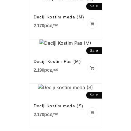
Sale
Deciji kostim meda (M)
2.170
рсд
rsd
Sale
Deciji Kostim Pas (M)
2.190
рсд
rsd
Sale
Deciji kostim meda (S)
2.170
рсд
rsd