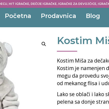
ECU, HIT IGRAČKE, DEČIJE IGRAČKE, IGRAČKE ZA DEVOJČICE, IGRA
Početna
Prodavnica
Blog
Kostim Miš
Kostim Miša za dečake
Kostim je namenjen d
mogu da provedu svoje
od mekanog flisa i ud
Lako se oblači i lako
pelena sa donje stran