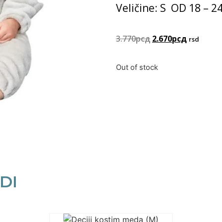
Veličine: S OD
18 – 2
3.770
рсд
2.670
рсд
rsd
Out of stock
DI