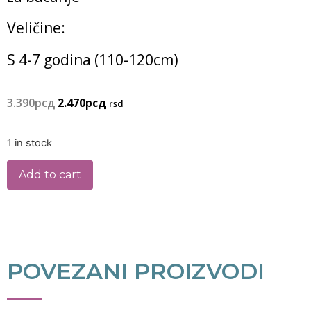
Veličine:
S 4-7 godina (110-120cm)
3.390
рсд
2.470
рсд
rsd
1 in stock
Add to cart
POVEZANI PROIZVODI