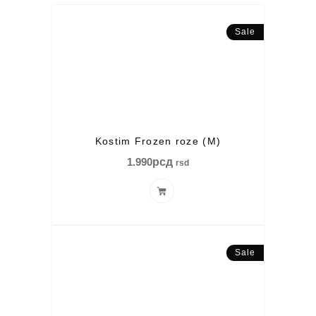
Sale
Kostim Frozen roze (M)
1.990
рсд
rsd
Sale