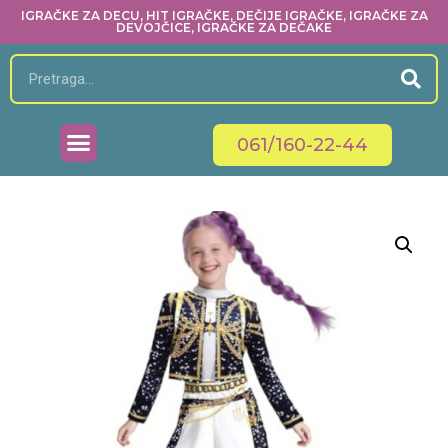
IGRAČKE ZA DECU, HIT IGRAČKE, DEČIJE IGRAČKE, IGRAČKE ZA
DEVOJČICE, IGRAČKE ZA DEČAKE
061/160-22-44