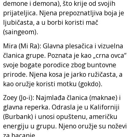
demone i demona), što krije od svojih
prijateljica. Njena prepoznatljiva boja je
ljubičasta, a u borbi koristi mač
(saingeom).
Mira (Mi Ra): Glavna plesačica i vizuelna
članica grupe. Poznata je kao „crna ovca“
svoje bogate porodice zbog buntovne
prirode. Njena kosa je jarko ružičasta, a
kao oružje koristi motku (gokdo).
Zoey (Jo-i): Najmlađa članica (maknae) i
glavna reperka. Odrasla je u Kaliforniji
(Burbank) i unosi opuštenu, američku
energiju u grupu. Njeno oružje su noževi
za bacanje