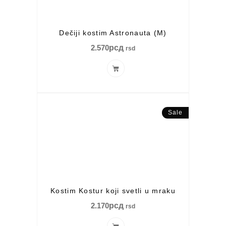
Dečiji kostim Astronauta (M)
2.570
рсд
rsd
Sale
Kostim Kostur koji svetli u mraku
2.170
рсд
rsd