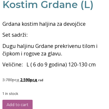
Kostim Grdane (L)
Grdana kostim haljina za devojčice
Set sadrži:
Dugu haljinu Grdane prekrivenu tilom i
čipkom i rogove za glavu.
Veličine: L ( 6 do 9 godina) 120-130 cm
3.780
рсд
2.590
рсд
rsd
1 in stock
Add to cart