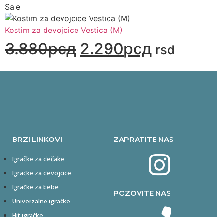
Sale
Kostim za devojcice Vestica (M)
3.880
рсд
2.290
рсд
rsd
BRZI LINKOVI
ZAPRATITE NAS
Igračke za dečake
Igračke za devojčice
Igračke za bebe
POZOVITE NAS
Univerzalne igračke
Hit igračke