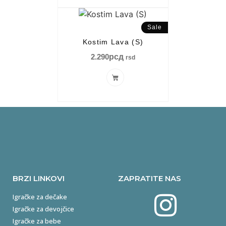
Sale
Kostim Lava (S)
2.290
рсд
rsd
BRZI LINKOVI
ZAPRATITE NAS
Igračke za dečake
Igračke za devojčice
Igračke za bebe