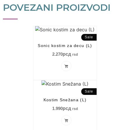
POVEZANI PROIZVODI
Sale
Sonic kostim za decu (L)
2.270
рсд
rsd
Sale
Kostim Snežana (L)
1.990
рсд
rsd