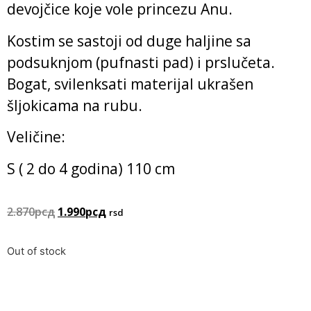
devojčice koje vole princezu Anu.
Kostim se sastoji od duge haljine sa
podsuknjom (pufnasti pad) i prslučeta.
Bogat, svilenksati materijal ukrašen
šljokicama na rubu.
Veličine:
S ( 2 do 4 godina) 110 cm
2.870
рсд
1.990
рсд
rsd
Out of stock