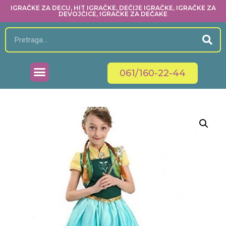
IGRAČKE ZA DECU, HIT IGRAČKE, DEČIJE IGRAČKE, IGRAČKE ZA
DEVOJČICE, IGRAČKE ZA DEČAKE
061/160-22-44