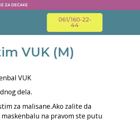
ČKE ZA DEČAKE
061/160-22-
44
stim VUK (M)
kenbal VUK
ednog dela.
tim za malisane.Ako zalite da
a maskenbalu na pravom ste putu