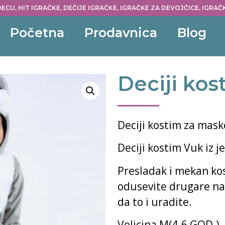
ECU, HIT IGRAČKE, DEČIJE IGRAČKE, IGRAČKE ZA DEVOJČICE, IGRA
Početna
Prodavnica
Blog
Deciji ko
Deciji kostim za mas
Deciji kostim Vuk iz j
Presladak i mekan kos
odusevite drugare n
da to i uradite.
Velicina M(4-6 GOD.)