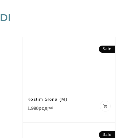
DI
Sale
Kostim Slona (M)
1.990
рсд
rsd
Sale