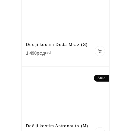
Deciji kostim Deda Mraz (S)
1.490
рсд
rsd
Sale
Dečiji kostim Astronauta (M)