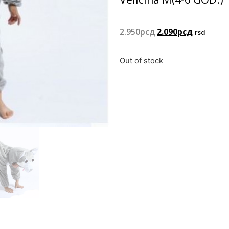
2.950
рсд
2.090
рсд
rsd
Out of stock