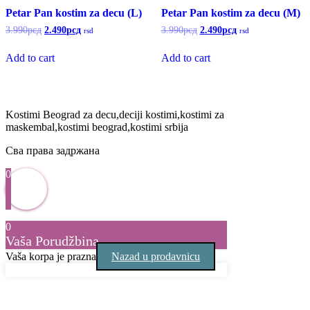
Petar Pan kostim za decu (L)
Petar Pan kostim za decu (M)
Original
Current
Original
Current
3.990
рсд
2.490
рсд
3.990
рсд
2.490
рсд
rsd
rsd
price
price
price
price
was:
is:
was:
is:
Add to cart
Add to cart
3.990рсд.
2.490рсд.
3.990рсд.
2.490рсд.
Kostimi Beograd za decu,deciji kostimi,kostimi za
maskembal,kostimi beograd,kostimi srbija
Сва права задржана
0
0
Vaša Porudžbina
Vaša korpa je prazna
Nazad u prodavnicu