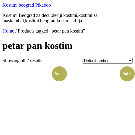
Скочите
Kostimi beograd Pikaboo
на
Kostimi Beograd za decu,deciji kostimi,kostimi za
садржај
maskembal,kostimi beograd,kostimi srbija
Home
/ Products tagged “petar pan kostim”
petar pan kostim
Showing all 2 results
Sale!
Sale!