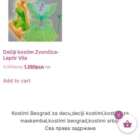
Dečiji kostim Zvončica-
Leptir Vila
Original
Current
2.350
рсд
1.390
рсд
rsd
price
price
was:
is:
Add to cart
2.350рсд.
1.390рсд.
Kostimi Beograd za decu,deciji kostimi,kostimi za
0
maskembal,kostimi beograd,kostimi srbija
Сва права задржана