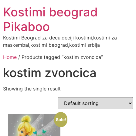
Скочите
Kostimi beograd
на
садржај
Pikaboo
Kostimi Beograd za decu,deciji kostimi,kostimi za
maskembal,kostimi beograd,kostimi srbija
Home
/ Products tagged “kostim zvoncica”
kostim zvoncica
Showing the single result
Sale!