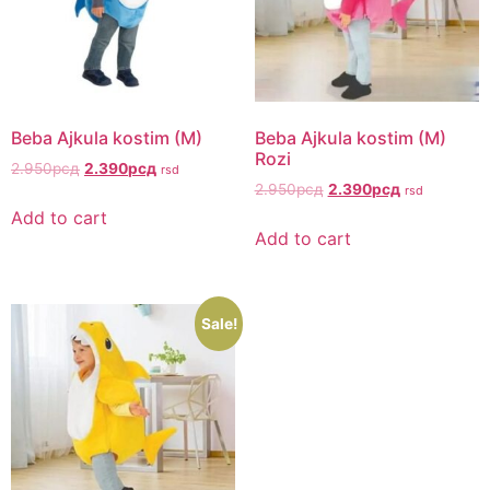
Beba Ajkula kostim (M)
Beba Ajkula kostim (M)
Rozi
Original
Current
2.950
рсд
2.390
рсд
rsd
Original
Current
price
price
2.950
рсд
2.390
рсд
rsd
price
price
was:
is:
Add to cart
was:
is:
2.950рсд.
2.390рсд.
Add to cart
2.950рсд.
2.390рсд.
Sale!