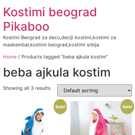
Скочите
Kostimi beograd
на
садржај
Pikaboo
Kostimi Beograd za decu,deciji kostimi,kostimi za
maskembal,kostimi beograd,kostimi srbija
Home
/ Products tagged “beba ajkula kostim”
beba ajkula kostim
Showing all 3 results
Sale!
Sale!